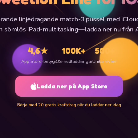
rande linjedragande match-3 pussel med iClou
ch sömlös iPad-multitasking—ladda ner nu från 
4,6★
100K+
500+
App Store-betyg
iOS-nedladdningar
Unika nivåer
Ladda ner på App Store
Börja med 20 gratis kraftdrag när du laddar ner idag