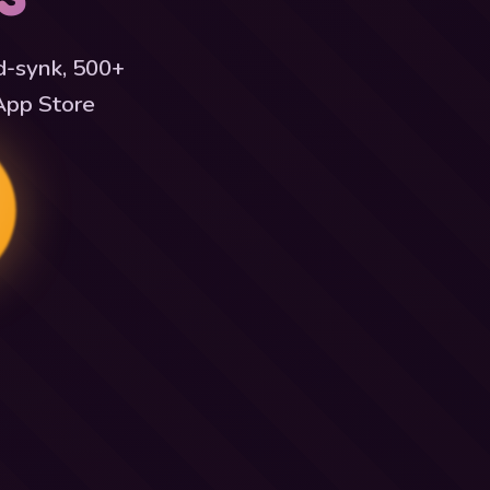
d-synk, 500+
App Store