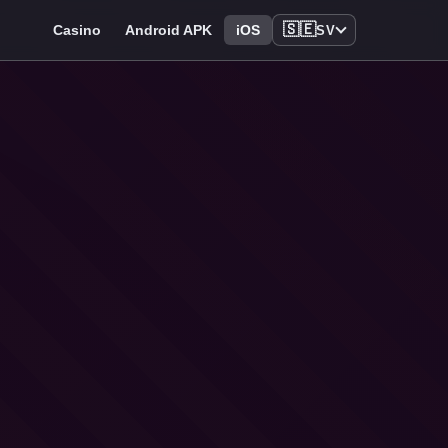
🇸🇪
Casino
Android APK
iOS
SV