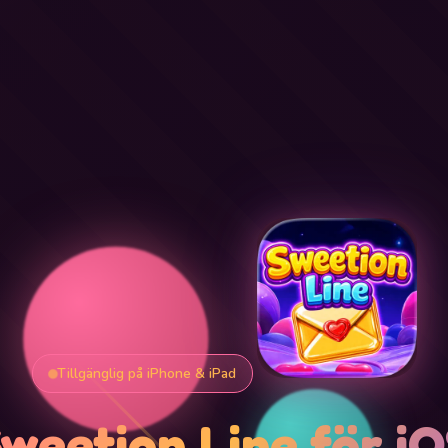
Tillgänglig på iPhone & iPad
weetion Line för i