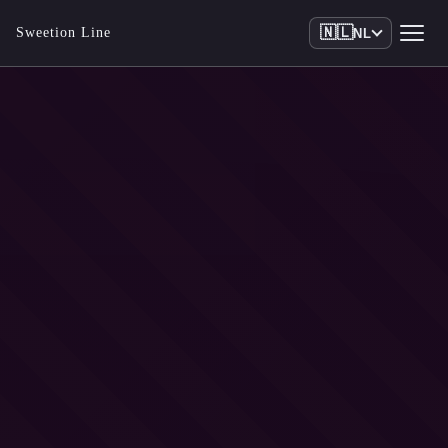
🇳🇱
Sweetion Line
NL