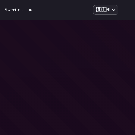
🇳🇱
Sweetion Line
NL