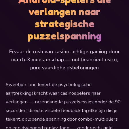
verlangen naar
strategische
puzzelspanning
Ervaar de rush van casino-achtige gaming door
match-3 meesterschap — nul financieel risico,
pure vaardigheidsbeloningen
Sweetion Line levert de psychologische
aantrekkingskracht waar casinospelers naar
verlangen — razendsnelle puzzelsessies onder de 90
seconden, directe visuele feedback bij elke lijn die je
tekent, oplopende spanning door combo-multipliers
en een dwingend replay-loop — zonder echt geld,