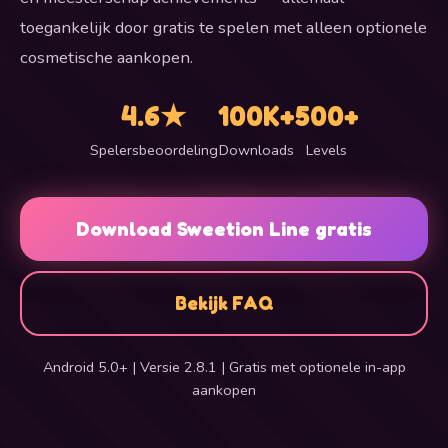
toegankelijk door gratis te spelen met alleen optionele
cosmetische aankopen.
4.6★
100K+
500+
Spelersbeoordeling
Downloads
Levels
Download Sweetion Line gratis
Bekijk FAQ
Android 5.0+ | Versie 2.8.1 | Gratis met optionele in-app
aankopen