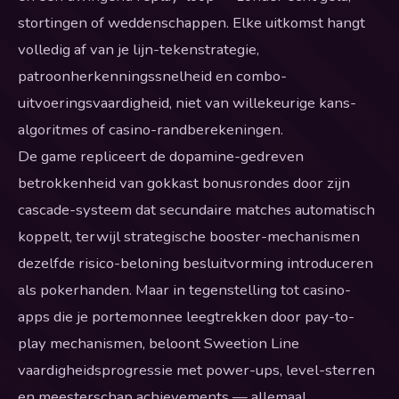
stortingen of weddenschappen. Elke uitkomst hangt
volledig af van je lijn-tekenstrategie,
patroonherkenningssnelheid en combo-
uitvoeringsvaardigheid, niet van willekeurige kans-
algoritmes of casino-randberekeningen.
De game repliceert de dopamine-gedreven
betrokkenheid van gokkast bonusrondes door zijn
cascade-systeem dat secundaire matches automatisch
koppelt, terwijl strategische booster-mechanismen
dezelfde risico-beloning besluitvorming introduceren
als pokerhanden. Maar in tegenstelling tot casino-
apps die je portemonnee leegtrekken door pay-to-
play mechanismen, beloont Sweetion Line
vaardigheidsprogressie met power-ups, level-sterren
en meesterschap achievements — allemaal