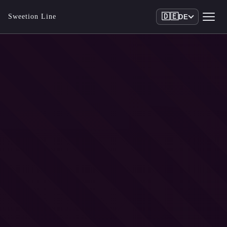
🇩🇪
Sweetion Line
DE