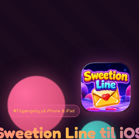
Tilgængelig på iPhone & iPad
Sweetion Line til iO