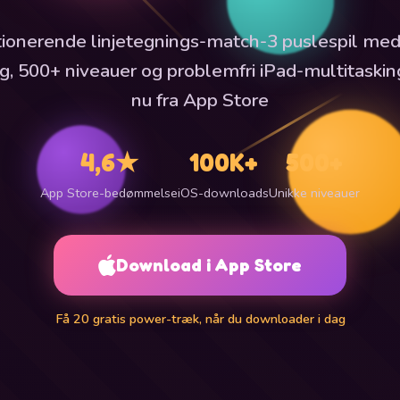
ionerende linjetegnings-match-3 puslespil med
ng, 500+ niveauer og problemfri iPad-multitas
nu fra App Store
4,6★
100K+
500+
App Store-bedømmelse
iOS-downloads
Unikke niveauer
Download i App Store
Få 20 gratis power-træk, når du downloader i dag