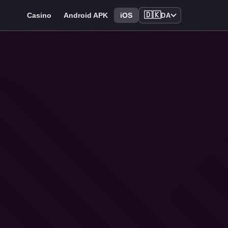
🇩🇰
Casino
Android APK
iOS
DA