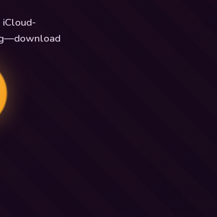
 iCloud-
king—download